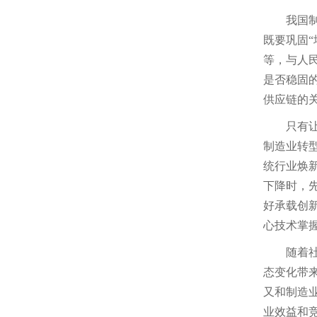
我国
既要巩固“
等，与人
是否稳固
供应链的
只有
制造业转
统行业焕
下降时，
好承载创
心技术掌
随着
态变化带
又和制造
业效益和