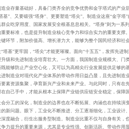
制造业存量基础好，具备门类齐全的竞争优势和金字塔式的产业层
塔基”、又要锻强“塔身”、更要塑造“塔尖”。制造业这座“金字
民群众吃穿用度、国家发展安全根基息息相关。“塔身”则为一系
的重要标准，也是提升制造业核心竞争力和综合实力的重要支撑。
关键环节，附加价值高、增长潜力大，能够为整个国民经济和社
让“塔基”更牢固，“塔尖”才能更璀璨。面向“十五五”，发挥先
型升级和先进制造业培育壮大。一方面，我国制造业规模大、门
新既能够防止产业空心化，又可以为高精尖行业发展提供足够的
先进制造业对现代化产业体系的带动作用日益凸显，且先进制造
新要素资源集聚，孕育新兴产业和未来产业。与此同时，只有在
握在自己手中，才能从根本上保障产业链供应链安全稳定，保障
社会分工的深化，制造业的边界也在不断拓展、内涵也在持续演
来的新问题。眼下，工业化不断推进、分工逐渐细化，工业设计
业深度融合，衍生出服务型制造。制造业比重不仅与自身有关，
竞争力提升的重要来源，尤其是专业性强、创新活跃、带动作用