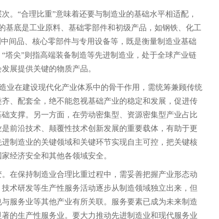
次。“合理比重”意味着还要与制造业的基础水平相适配，
塔”的基底是工业原料、基础零部件和初级产品，如钢铁、化工
列中间品、核心零部件与专用设备等，既是衡量制造业基础
“塔尖”则指高端装备制造等先进制造业，处于全球产业链
会发展提供关键的物质产品。
进制造业在建设现代化产业体系中的骨干作用，需统筹兼顾传统
类齐、配套全，绝不能忽视基础产业的稳定和发展，促进传
基础支撑。另一方面，在劳动密集型、资源密集型产业占比
业是前沿技术、颠覆性技术创新发展的重要载体，有助于更
先进制造业的关键领域和关键环节实现自主可控，把关键核
国家经济安全和其他各领域安全。
变。在保持制造业合理比重过程中，需妥善把握产业形态动
、技术研发等生产性服务活动逐步从制造领域独立出来，但
也与服务业等其他产业有所关联。服务要素已成为未来制造
显著的生产性服务业。要大力推动先进制造业和现代服务业