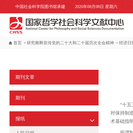
中国社会科学院图书馆承建
2026年08月08日 星期六
首页
研究阐释宣传党的二十大和二十届历次全会精神
经济日
>
>
期刊文章
期刊
“十
对保持制
报纸
术基础指
所谓