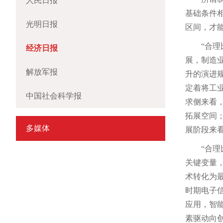
人民日报
基础条件
光明日报
区间，才
“合
经济日报
展，制造
解放军报
升的演进
定着将工
中国社会科学报
求侧来看
拓展空间
多媒体
展阶段来
“合
关键变量
术转化为
时期电子
应用，智
素驱动向