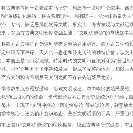
，将古典学等同于古希腊罗马研究，构建单一文明中心叙事。西方
文明”单线进化脉络，将古希腊理性、城邦民主、法治体系奉为人
停滞、专制、缺乏思辨的次等文明。事实上，考古发现与文献记
成果，东西方古典文明长期交融互通，“文明优越论”的单线叙事
，将西方古典特征作为评判所有文明的通用标尺。西方古典学预
否定中国天下秩序、天人合一思想和经史传统的独特价值，认为
法，本质上是把特定地域、特定时代的文明特征绝对化为“普世标
差异。中华文明五千多年连续发展，形成了完整的体系，和以古
非西方文明和古希腊罗马文明之间不存在先进落后之分。
，学术叙事服务霸权逻辑，暗藏文明改造、单向输出的殖民思维。
教化“落后文明”的使命。当代部分西方古典研究延续这种思维，鼓
一范本，出现了“文明冲突论”“历史终结论”等错误论调，刻意放
的学术初心，沦为输出意识形态、垄断文明话语的工具，严重阻
根本上驳斥“文明优越论”的理论根基、校正古典学研究偏差，需