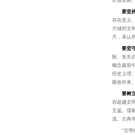
价值坐标
要坚
存在意义
方城邦文
尺，承认
要坚
附、丧失
概念裁剪
经史义理
吸收外来
要树
容超越文
互鉴。儒
流。古典
“文