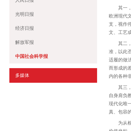
人民日报
其一
光明日报
欧洲现代
支，视作
经济日报
文、工艺
解放军报
其二
准，以此
中国社会科学报
适履的做
而形成的
多媒体
内的各种
其三
自身肩负
现代化唯
真、包容
为从