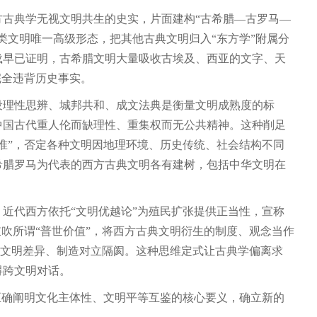
古典学无视文明共生的史实，片面建构“古希腊—古罗马—
类文明唯一高级形态，把其他古典文明归入“东方学”附属分
载早已证明，古希腊文明大量吸收古埃及、西亚的文字、天
完全违背历史事实。
设理性思辨、城邦共和、成文法典是衡量文明成熟度的标
中国古代重人伦而缺理性、重集权而无公共精神。这种削足
准”，否定各种文明因地理环境、历史传统、社会结构不同
希腊罗马为代表的西方古典文明各有建树，包括中华文明在
近代西方依托“文明优越论”为殖民扩张提供正当性，宣称
吹所谓“普世价值”，将西方古典文明衍生的制度、观念当作
大文明差异、制造对立隔阂。这种思维定式让古典学偏离求
碍跨文明对话。
正确阐明文化主体性、文明平等互鉴的核心要义，确立新的