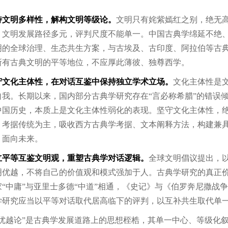
。
持文明多样性，解构文明等级论。
文明只有姹紫嫣红之别，绝无
。文明发展路径多元，评判尺度不能单一。中国古典学绵延不绝
明的全球治理、生态共生方案，与古埃及、古印度、阿拉伯等古
所有古典文明的平等地位，不应厚此薄彼、独尊西学。
守文化主体性，在对话互鉴中保持独立学术立场。
文化主体性是
自我。长期以来，国内部分古典学研究存在“言必称希腊”的错误
中国历史，本质上是文化主体性弱化的表现。坚守文化主体性，
、考据传统为主，吸收西方古典学考据、文本阐释方法，构建兼
、面向未来。
立平等互鉴文明观，重塑古典学对话逻辑。
全球文明倡议提出，
明优越，不将自己的价值观和模式强加于人。古典学研究的真正
家“中庸”与亚里士多德“中道”相通，《史记》与《伯罗奔尼撒战
学研究应当以平等对话取代居高临下的评判，以互补共生取代单
明优越论”是古典学发展道路上的思想桎梏，其单一中心、等级化