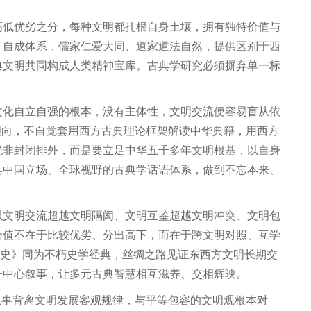
高低优劣之分，每种文明都扎根自身土壤，拥有独特价值与
、自成体系，儒家仁爱大同、道家道法自然，提供区别于西
典文明共同构成人类精神宝库。古典学研究必须摒弃单一标
文化自立自强的根本，没有主体性，文明交流便容易盲从依
倾向，不自觉套用西方古典理论框架解读中华典籍，用西方
绝非封闭排外，而是要立足中华五千多年文明根基，以自身
具中国立场、全球视野的古典学话语体系，做到不忘本来、
以文明交流超越文明隔阂、文明互鉴超越文明冲突、文明包
价值不在于比较优劣、分出高下，而在于跨文明对照、互学
争史》同为不朽史学经典，丝绸之路见证东西方文明长期交
一中心叙事，让多元古典智慧相互滋养、交相辉映。
叙事背离文明发展客观规律，与平等包容的文明观根本对