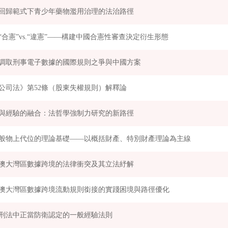
回歸範式下青少年藥物濫用治理的法治路徑
“合憲”vs.“違憲”——構建中國合憲性審查決定衍生形態
調取刑事電子數據的國際規則之爭與中國方案
公司法》第52條（股東失權規則）解釋論
與經驗的融合：法哲學強制力研究的新路徑
般物上代位的理論基礎——以概括財產、特別財產理論為主線
澳大灣區數據跨境的法律衝突及其立法紓解
澳大灣區數據跨境流動規則銜接的實踐困境與路徑優化
刑法中正當防衛認定的一般經驗法則