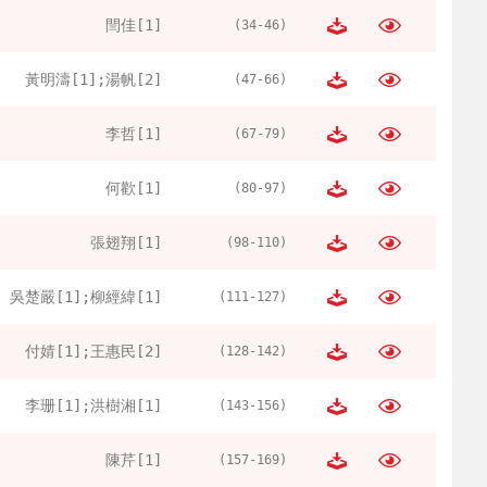
閆佳[1]
(34-46)
黃明濤[1];湯帆[2]
(47-66)
李哲[1]
(67-79)
何歡[1]
(80-97)
張翅翔[1]
(98-110)
吳楚嚴[1];柳經緯[1]
(111-127)
付婧[1];王惠民[2]
(128-142)
李珊[1];洪樹湘[1]
(143-156)
陳芹[1]
(157-169)