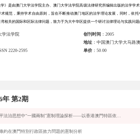
学》是由澳门大学法学院主办、澳门大学法学院高级法律研究所编辑出版的法学学术
学术规范，秉持学术自由原则，旨在不断推动澳门地区的法学理论发展，同时，依托
台湾相关的国际和区际法律问题，致力于为大中华区提供一个研讨法律理论与实践问题
大学法学院
创刊时间
：2005
地址
：中国澳门大学大马路澳门大
SN 2220-2595
单价
：
50.00
26年 第2期
習近平法治思想中“一國兩制”憲制理論探析——以香港澳門特區依法治理為例
條約在澳門特別行政區效力問題的憲制分析