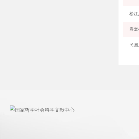
松江
卷窝
民国