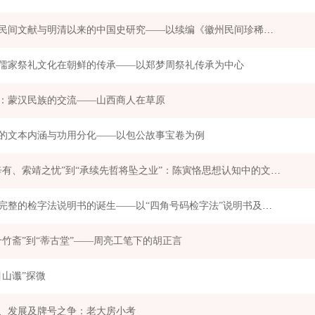
新见民间文献与明清以来的中国史研究——以续编《徽州民间珍稀文献集成》30册为例
儒家祭礼文化在朝鲜的传承——以郑梦周祭礼传承为中心
：蒙汉民族的交流——山西商人在草原
的文本内涵与功用分化——以包公故事宝卷为例
从“辛有、索靖之忧”到“承续先哲将坠之业”：陈寅恪思想认知中的文化危机与学人职责
一部完整的检字法说明书的诞生——以“四角号码检字法”说明书及著作团队为中心的考察
十竹斋”到“蒂古堂”——周亮工笔下的胡正言
目山谶”探微
、发展及牌号之争：老大房小考