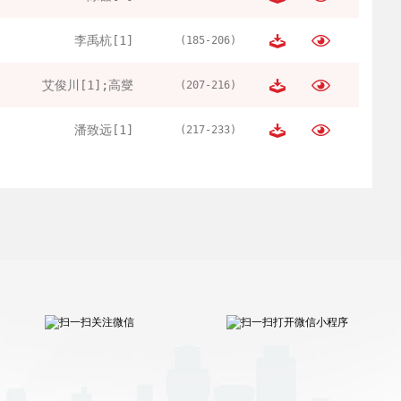
李禹杭[1]
(185-206)
艾俊川[1];高燮
(207-216)
潘致远[1]
(217-233)