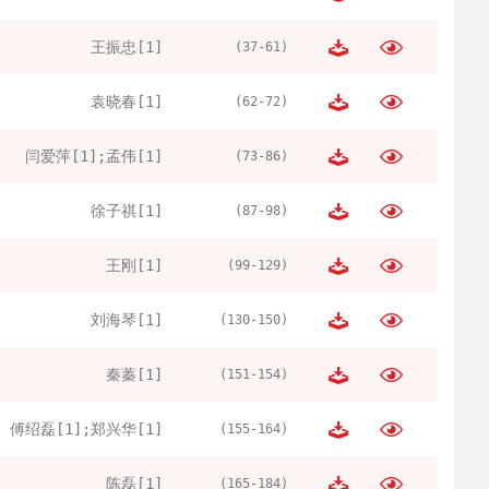
王振忠[1]
(37-61)
袁晓春[1]
(62-72)
闫爱萍[1];孟伟[1]
(73-86)
徐子祺[1]
(87-98)
王刚[1]
(99-129)
刘海琴[1]
(130-150)
秦蓁[1]
(151-154)
傅绍磊[1];郑兴华[1]
(155-164)
陈磊[1]
(165-184)