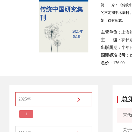
简 介：《传统中
传统中国研究集
的不定期学术集刊
刊
刻，颇有新意。
2025年
主管单位
：上海
第1期
主 编
：郭长
出版周期
：半年
国际标准书号
：IS
总价
：
176.00
总
2025年
1
宋代
关于