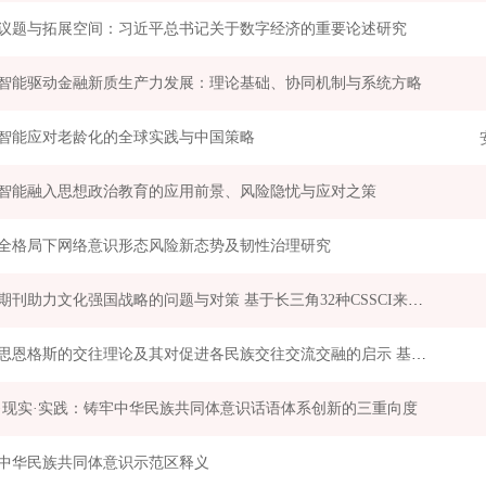
议题与拓展空间：习近平总书记关于数字经济的重要论述研究
智能驱动金融新质生产力发展：理论基础、协同机制与系统方略
智能应对老龄化的全球实践与中国策略
智能融入思想政治教育的应用前景、风险隐忧与应对之策
全格局下网络意识形态风险新态势及韧性治理研究
学术期刊助力文化强国战略的问题与对策 基于长三角32种CSSCI来源期刊的观察
马克思恩格斯的交往理论及其对促进各民族交往交流交融的启示 基于中华民族共同体建设的视角
·现实·实践：铸牢中华民族共同体意识话语体系创新的三重向度
中华民族共同体意识示范区释义