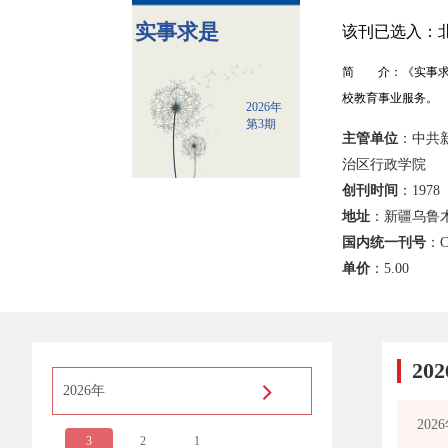
实事求是
该刊已选入：北
简 介：《实事求
校教育事业服务。
2026年
第3期
主管单位
：中共
治区行政学院
创刊时间
：1978
地址
：新疆乌鲁木
国内统一刊号
：C
单价
：
5.00
20
2026年
20
3
2
1