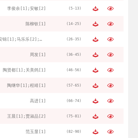
李俊余[1];安敏[2]
(5-13)
陈柳钦[1]
(14-25)
安锦[1];马乐乐[2];王巍[2]
(26-35)
周发[1]
(36-45)
陶贤都[1];关美鸽[1]
(46-56)
陶继华[1];程靖[1]
(57-65)
高进[1]
(66-74)
王晨[1];贾淑品[2]
(75-81)
范玉显[1]
(82-90)