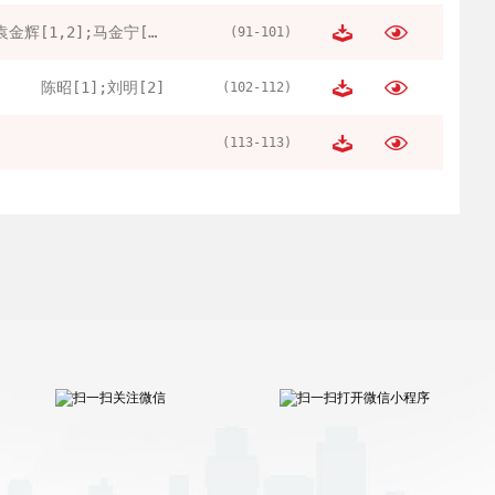
袁金辉[1,2];马金宁[1]
(91-101)
陈昭[1];刘明[2]
(102-112)
(113-113)