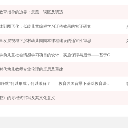
教育指导的边界：意蕴、误区及调适
体到图形化：低龄儿童编程学习迁移效果的实证研究
量发展视域下乡村幼儿园园本课程建设的适宜性审思
美国学前儿童社会情感学习项目的设计、实施保障与启示——基于CASEL三个认证项目的分析
时代幼儿教师专业伦理的反思及重建
“课间静默”何以形成，何以破解？——教育强国背景下基础教育课间活动的应然之维与现实进路
腔》的寻根式书写及其文化意义