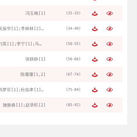
冯玉梅[1]
(25-33)
吴振华[1];李林林[2];黄立安[3];张欣宇[3]
(34-49)
刘英[1];李宁[1];马晓彤[1]
(50-55)
张静静[1]
(56-66)
陈珊珊[1,2]
(67-74)
韩梦菲[1];杜临聿[1];张芝月[1]
(75-84)
施焕焕[1];赵录旺[2]
(85-92)