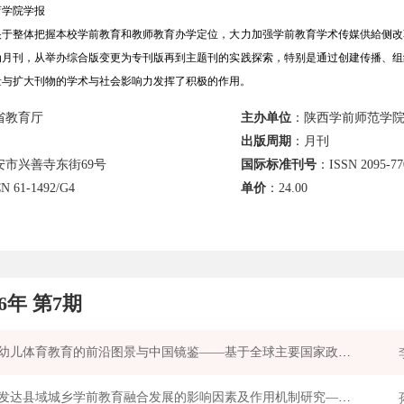
育学院学报
于整体把握本校学前教育和教师教育办学定位，大力加强学前教育学术传媒供給侧改革
为月刊，从举办综合版变更为专刊版再到主题刊的实践探索，特别是通过创建传播、组
量与扩大刊物的学术与社会影响力发挥了积极的作用。
省教育厅
主办单位
：陕西学前师范学
出版周期
：月刊
安市兴善寺东街69号
国际标准刊号
：ISSN 2095-7
N 61-1492/G4
单价
：
24.00
26年 第7期
国际幼儿体育教育的前沿图景与中国镜鉴——基于全球主要国家政策与实践的比较视域
苏南发达县域城乡学前教育融合发展的影响因素及作用机制研究——基于扎根理论的质性分析