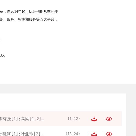
，自2014年起，历经刊期从季刊变
织、服务、智库和服务等五大平台，
院
70X
李有强[1];高风[1,2];张家祥[1];唐丽燕[3]
(1-12)
孙晓轲[1];叶亚玲[2];张亚楠[2]
(13-24)