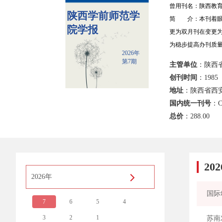
曾用刊名：陕西教
陕西学前师范学
简 介：本刊着眼
院学报
更为双月刊在变更
为稳步提高办刊质
2026年
第7期
主管单位
：陕西
创刊时间
：1985
地址
：陕西省西
国内统一刊号
：C
总价
：
288.00
20
2026年
7
6
5
4
3
2
1