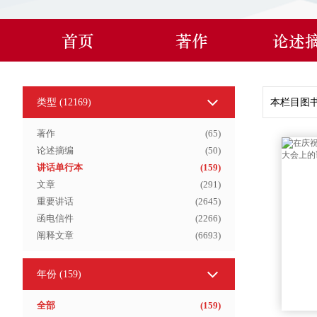
首页
著作
论述
类型 (
12169
)
本栏目图
著作
(
65
)
论述摘编
(
50
)
讲话单行本
(
159
)
文章
(
291
)
重要讲话
(
2645
)
函电信件
(
2266
)
阐释文章
(
6693
)
年份
(159)
全部
(
159
)