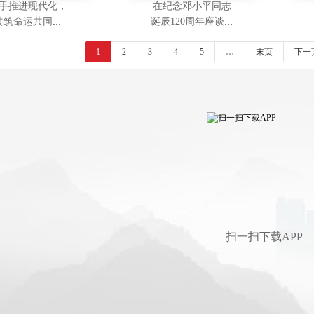
手推进现代化，
在纪念邓小平同志
共筑命运共同体
诞辰120周年座谈会
—在中非合作论
上的讲话（2024年8
北京峰会开幕式
1
2
3
月22日）
4
5
…
末页
下一
的主旨讲话（202
4年9月5日）
扫一扫下载APP