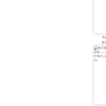
在
辰
的